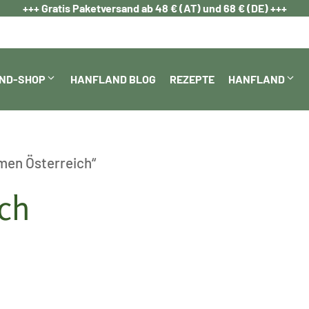
+++ Gratis Paketversand ab 48 € (AT) und 68 € (DE) +++
ND-SHOP
HANFLAND BLOG
REZEPTE
HANFLAND
men Österreich“
ch