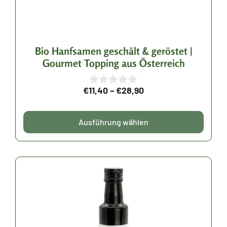
Optionen
können
auf
der
Bio Hanfsamen geschält & geröstet |
Gourmet Topping aus Österreich
Produktseite
gewählt
Preisspanne:
€
11,40
–
€
28,90
0
werden
v
€11,40
o
bis
n
Ausführung wählen
5
€28,90
Dieses
Produkt
weist
mehrere