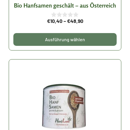
der
Bio Hanfsamen geschält – aus Österreich
Produktseite
Preisspanne:
€
10,40
–
€
48,90
gewählt
0
v
€10,40
werden
o
bis
n
Ausführung wählen
5
€48,90
Dieses
Produkt
weist
mehrere
Varianten
auf.
Die