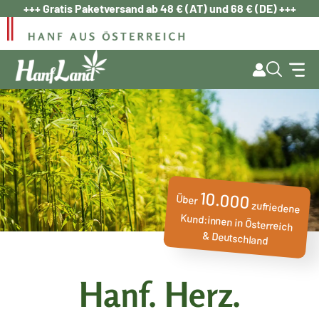
Zum
+++ Gratis Paketversand ab 48 € (AT) und 68 € (DE) +++
Inhalt
springen
10.000
Über
zufriedene
Kund:innen in Österreich
& Deutschland
Hanf. Herz.