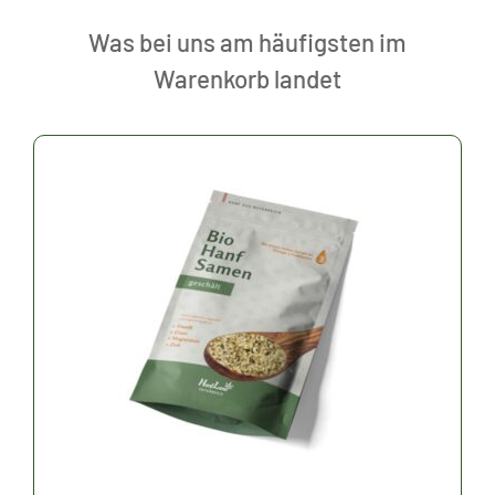
Was bei uns am häufigsten im
Warenkorb landet
Dieses
Produkt
weist
mehrere
Varianten
auf.
Die
Optionen
können
auf