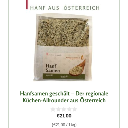
Hanfsamen geschält – Der regionale
Küchen-Allrounder aus Österreich
€
21,00
0
v
(
€
21,00
/ 1 kg)
o