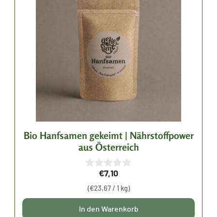
Bio Hanfsamen gekeimt | Nährstoffpower
aus Österreich
€
7,10
0
v
(
€
23,67
/ 1 kg)
o
n
5
In den Warenkorb