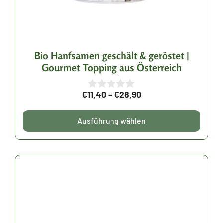
Optionen
können
auf
der
Bio Hanfsamen geschält & geröstet |
Gourmet Topping aus Österreich
Produktseite
gewählt
Preisspanne:
€
11,40
–
€
28,90
0
werden
v
€11,40
o
bis
Ausführung wählen
n
5
€28,90
Dieses
Produkt
weist
mehrere