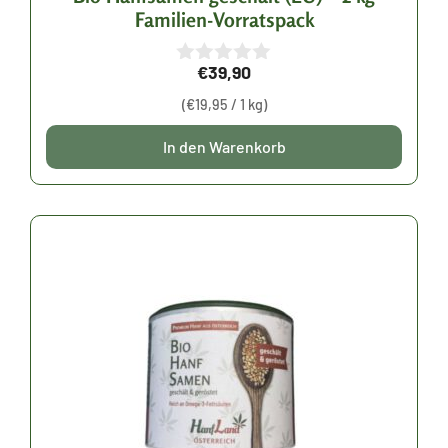
Familien-Vorratspack
€
39,90
0
v
(
€
19,95
/ 1 kg)
o
n
5
In den Warenkorb
Dieses
Produkt
weist
mehrere
Varianten
auf.
Die