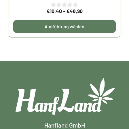
Produktseite
Preisspanne:
€
10,40
–
€
48,90
gewählt
0
v
€10,40
werden
o
bis
Ausführung wählen
n
5
€48,90
Hanfland GmbH