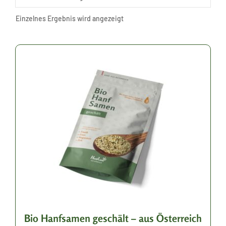
Einzelnes Ergebnis wird angezeigt
Dieses
Produkt
weist
mehrere
Varianten
auf.
Die
Optionen
können
auf
der
Bio Hanfsamen geschält – aus Österreich