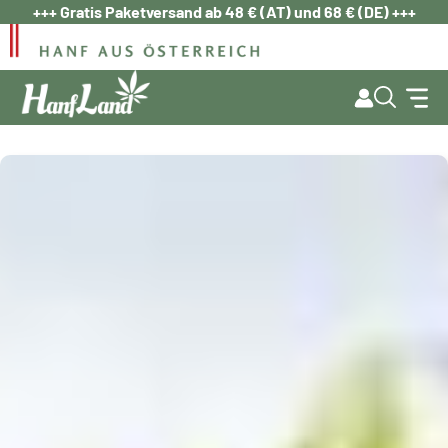
Zum
+++ Gratis Paketversand ab 48 € (AT) und 68 € (DE) +++
Inhalt
springen