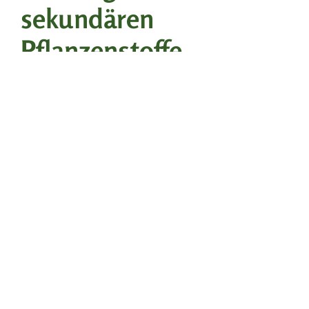
sekundären
Pflanzenstoffe
Entzündungshemmende und
antioxidative Eigenschaften
Viele der sekundären Pflanzenstoffe in
Hanf, einschließlich einiger Cannabinoide,
Terpene und Flavonoide, haben
antioxidative Wirkungen. Diese
Eigenschaften können die Gesundheit
stärken.