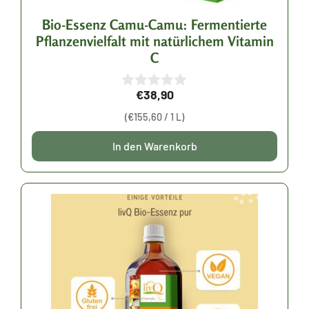
Bio-Essenz Camu-Camu: Fermentierte
Pflanzenvielfalt mit natürlichem Vitamin
C
€
38,90
0
v
(
€
155,60
/ 1 L)
o
n
5
In den Warenkorb