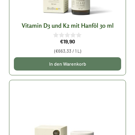
Vitamin D3 und K2 mit Hanföl 30 ml
€
19,90
0
v
(
€
663,33
/ 1 L)
o
n
5
In den Warenkorb