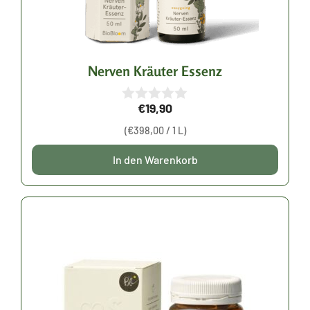
Nerven Kräuter Essenz
€
19,90
0
v
(
€
398,00
/ 1 L)
o
n
5
In den Warenkorb