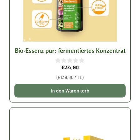
Bio-Essenz pur: fermentiertes Konzentrat
€
34,90
0
v
(
€
139,60
/ 1 L)
o
n
5
In den Warenkorb