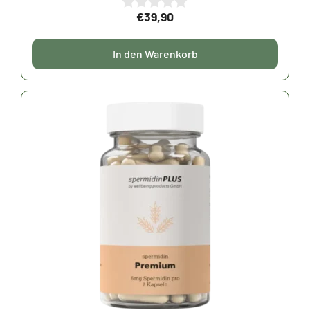
€
39,90
0
v
o
In den Warenkorb
n
5