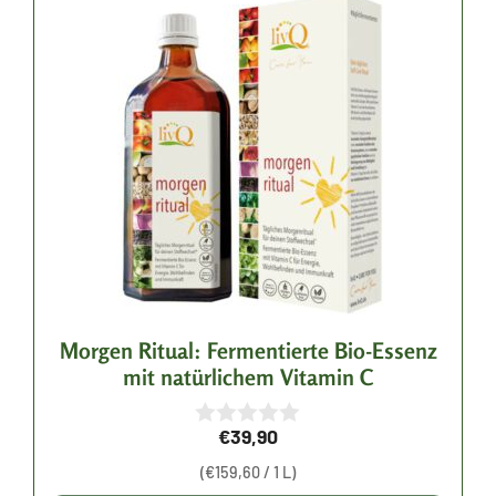
Morgen Ritual: Fermentierte Bio-Essenz
mit natürlichem Vitamin C
€
39,90
0
v
(
€
159,60
/ 1 L)
o