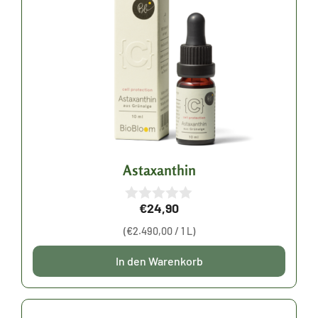
Astaxanthin
€
24,90
0
v
(
€
2.490,00
/ 1 L)
o
n
5
In den Warenkorb