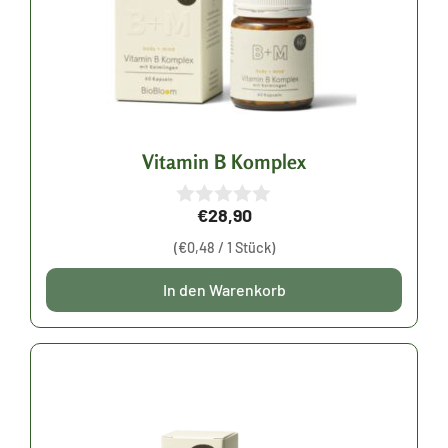
Vitamin B Komplex
€
28,90
0
v
(
€
0,48
/ 1 Stück)
o
n
5
In den Warenkorb