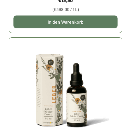
€
19,90
0
v
(
€
398,00
/ 1 L)
o
n
5
In den Warenkorb