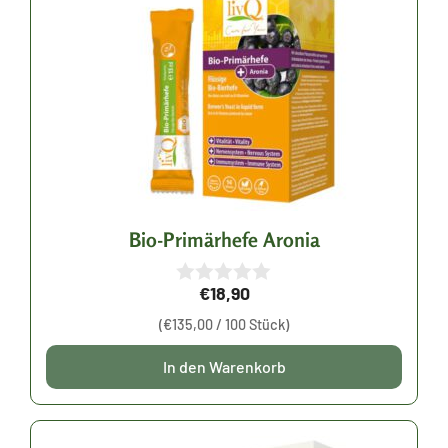
Bio-Primärhefe Aronia
€
18,90
0
v
(
€
135,00
/ 100 Stück)
o
n
5
In den Warenkorb