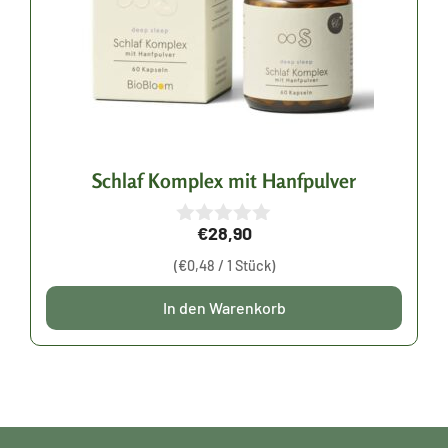
Schlaf Komplex mit Hanfpulver
€
28,90
0
v
(
€
0,48
/ 1 Stück)
o
n
5
In den Warenkorb