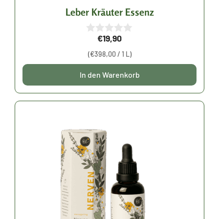
Leber Kräuter Essenz
€
19,90
0
v
(
€
398,00
/ 1 L)
o
n
5
In den Warenkorb