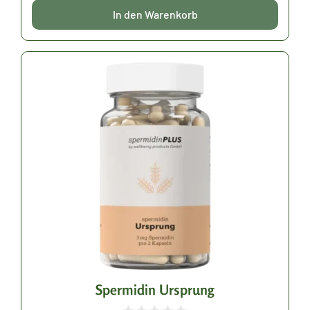
n
5
In den Warenkorb
Spermidin Ursprung