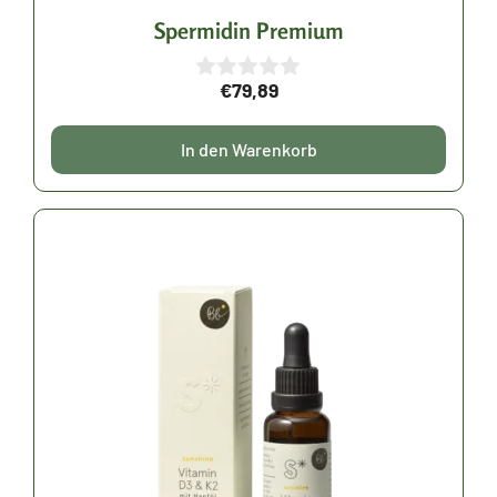
Spermidin Premium
€
79,89
0
v
o
In den Warenkorb
n
5