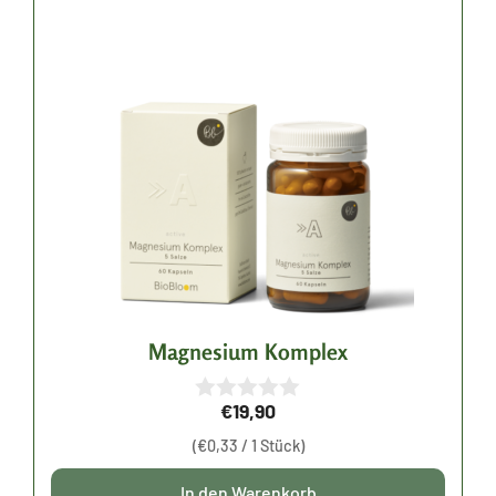
Magnesium Komplex
€
19,90
0
v
(
€
0,33
/ 1 Stück)
o
n
5
In den Warenkorb