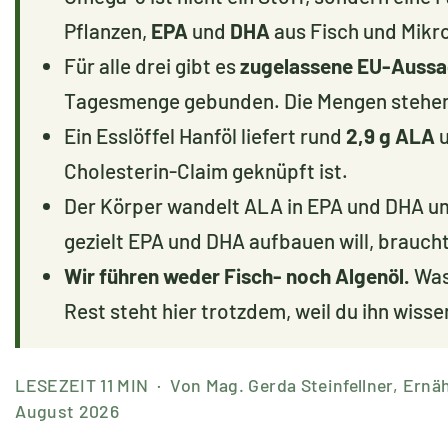
Pflanzen,
EPA
und
DHA
aus Fisch und Mikr
Für alle drei gibt es
zugelassene EU-Auss
Tagesmenge gebunden. Die Mengen stehen 
Ein Esslöffel Hanföl liefert rund
2,9 g ALA
u
Cholesterin-Claim geknüpft ist.
Der Körper wandelt ALA in EPA und DHA um
gezielt EPA und DHA aufbauen will, braucht
Wir führen weder Fisch- noch Algenöl.
Was 
Rest steht hier trotzdem, weil du ihn wissen
LESEZEIT 11 MIN · Von Mag. Gerda Steinfellner, Ernä
August 2026