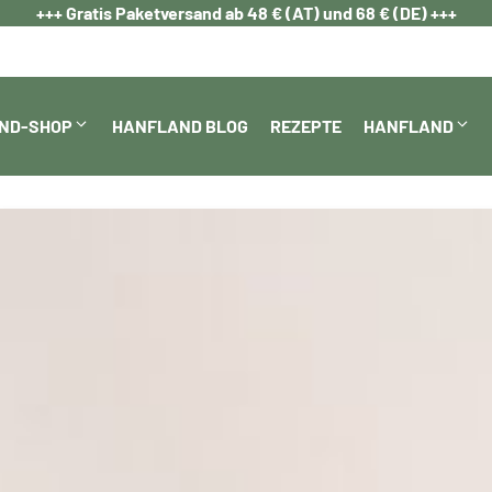
+++ Gratis Paketversand ab 48 € (AT) und 68 € (DE) +++
ND-SHOP
HANFLAND BLOG
REZEPTE
HANFLAND