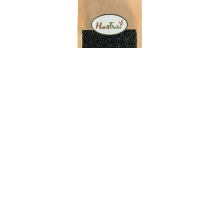
Bio Belugalinsen aus Österreich | 2
kg Vorratspack & 600 g
Preisspanne:
€
5,90
–
€
16,90
€5,90
Enthält 10% MwSt.
bis
Ausführung wählen
€16,90