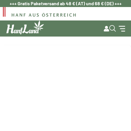
Zum
+++ Gratis Paketversand ab 48 € (AT) und 68 € (DE) +++
Inhalt
springen