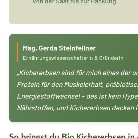
von der Saat bis zur Packung.
Mag. Gerda Steinfellner
Ernährungswissenschafterin & Gründerin
„Kichererbsen sind für mich eines der u
Protein für den Muskelerhalt, präbiotisc
Energiestoffwechsel – das ist kein Hyp
Nährstoffen, und Kichererbsen decken ihn
So bringst du Bio Kichererbsen in 