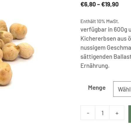
Prei
€
6,80
–
€
19,90
€6,8
bis
Enthält 10% MwSt.
verfügbar in 600g 
€19,
Kichererbsen aus ö
nussigem Geschmac
sättigenden Ballast
Ernährung.
Menge
-
+
Bio
Kichererb