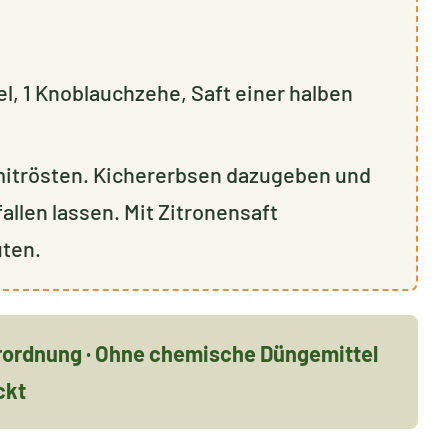
el, 1 Knoblauchzehe, Saft einer halben
mitrösten. Kichererbsen dazugeben und
llen lassen. Mit Zitronensaft
uten.
erordnung · Ohne chemische Düngemittel
ckt