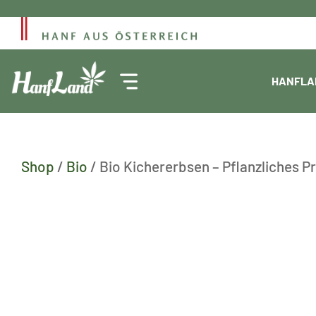
Zum
Inhalt
springen
HANFLA
Shop
/
Bio
/ Bio Kichererbsen – Pflanzliches P