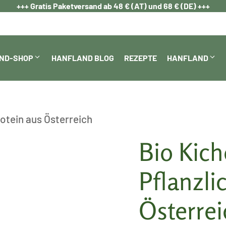
+++ Gratis Paketversand ab 48 € (AT) und 68 € (DE) +++
ND-SHOP
HANFLAND BLOG
REZEPTE
HANFLAND
rotein aus Österreich
Bio Kich
Pflanzli
Österrei