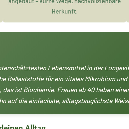
angebaut – kurze Wege, nachvollziehbare
Herkunft.
nterschätztesten Lebensmittel in der Longevity
he Ballaststoffe für ein vitales Mikrobiom und
e, das ist Biochemie. Frauen ab 40 haben ein
 auf die einfachste, alltagstauglichste Weise
deinen Alltag