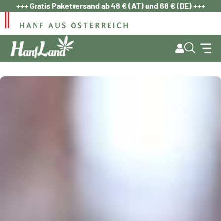
Zum
+++ Gratis Paketversand ab 48 € (AT) und 68 € (DE) +++
Inhalt
springen