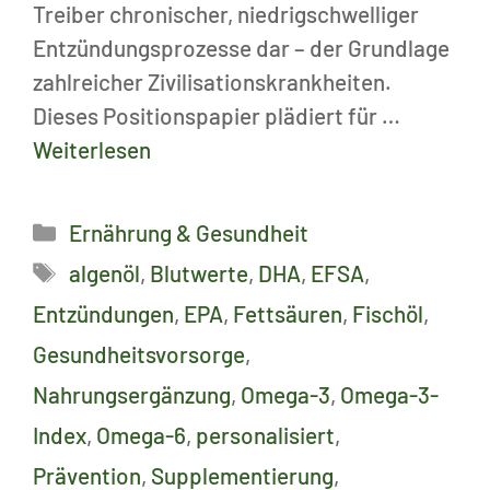
Treiber chronischer, niedrigschwelliger
Entzündungsprozesse dar – der Grundlage
zahlreicher Zivilisationskrankheiten.
Dieses Positionspapier plädiert für …
Weiterlesen
Kategorien
Ernährung & Gesundheit
Schlagwörter
algenöl
,
Blutwerte
,
DHA
,
EFSA
,
Entzündungen
,
EPA
,
Fettsäuren
,
Fischöl
,
Gesundheitsvorsorge
,
Nahrungsergänzung
,
Omega-3
,
Omega-3-
Index
,
Omega-6
,
personalisiert
,
Prävention
,
Supplementierung
,