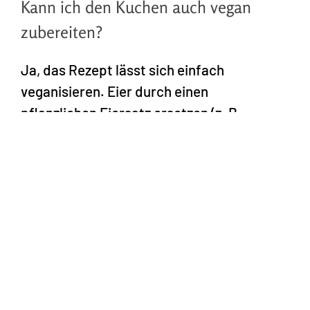
Kann ich den Kuchen auch vegan
zubereiten?
Ja, das Rezept lässt sich einfach
veganisieren. Eier durch einen
pflanzlichen Eiersatz ersetzen (z. B.
Leinsamen-Ei oder Apfelmus), veganen
Frischkäse und pflanzliche Butter fürs
Frosting verwenden. Geschälte
Hanfsamen von Hanfland sind ohnehin
vegan und bleiben unverändert im
Rezept.