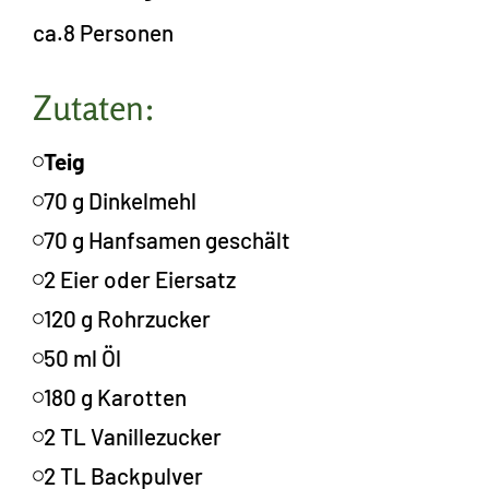
ca.
8 Personen
Zutaten:
Teig
70 g Dinkelmehl
70 g Hanfsamen geschält
2 Eier oder Eiersatz
120 g Rohrzucker
50 ml Öl
180 g Karotten
2 TL Vanillezucker
2 TL Backpulver