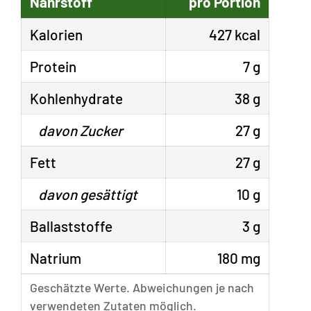
Nährstoff
pro Portion
Kalorien
427 kcal
Protein
7 g
Kohlenhydrate
38 g
davon Zucker
27 g
Fett
27 g
davon gesättigt
10 g
Ballaststoffe
3 g
Natrium
180 mg
Geschätzte Werte. Abweichungen je nach
verwendeten Zutaten möglich.