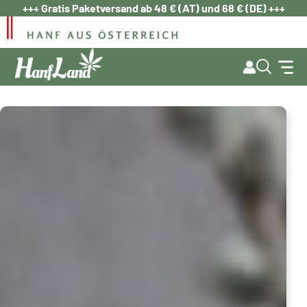
Zum
+++ Gratis Paketversand ab 48 € (AT) und 68 € (DE) +++
Inhalt
springen