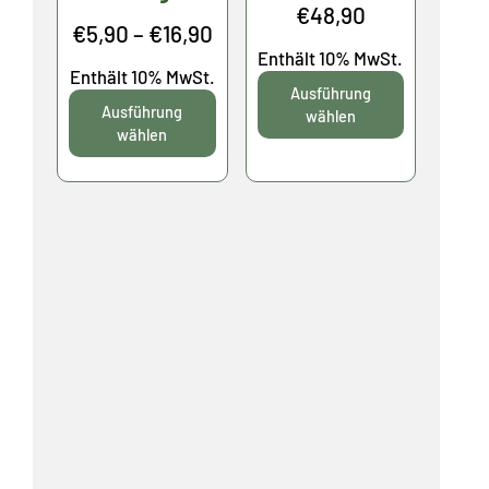
Preisspanne
€
48,90
Preisspanne:
€
5,90
–
€
16,90
€10,40
Enthält 10% MwSt.
€5,90
Enthält 10% MwSt.
bis
Ausführung
bis
Ausführung
€48,90
wählen
€16,90
wählen