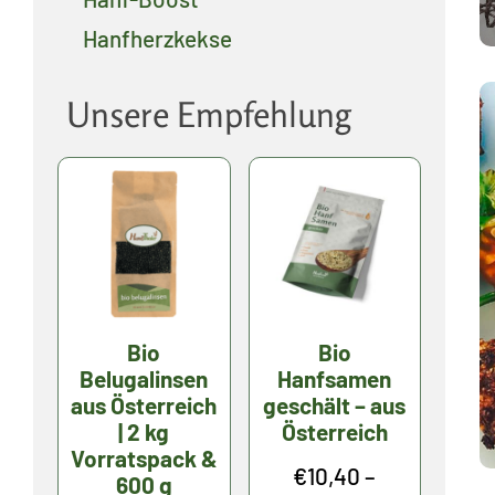
Hanfherzkekse
Unsere Empfehlung
Bio
Bio
Belugalinsen
Hanfsamen
aus Österreich
geschält – aus
| 2 kg
Österreich
Vorratspack &
€
10,40
–
600 g