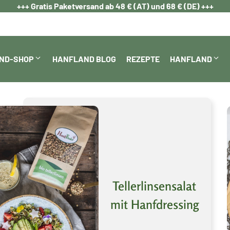
+++ Gratis Paketversand ab 48 € (AT) und 68 € (DE) +++
ND-SHOP
HANFLAND BLOG
REZEPTE
HANFLAND
Tellerlinsensalat
mit Hanfdressing