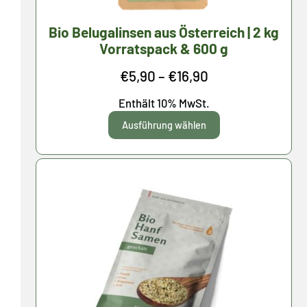
Bio Belugalinsen aus Österreich | 2 kg
Vorratspack & 600 g
Preisspanne:
€
5,90
–
€
16,90
€5,90
Enthält 10% MwSt.
bis
Ausführung wählen
€16,90