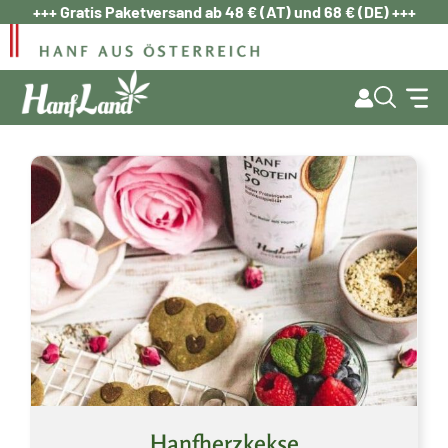
Zum
+++ Gratis Paketversand ab 48 € (AT) und 68 € (DE) +++
Inhalt
springen
Hanfherzkekse