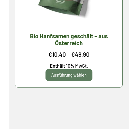
Bio Hanfsamen geschält – aus
Österreich
Preisspanne:
€
10,40
–
€
48,90
€10,40
Enthält 10% MwSt.
bis
Ausführung wählen
€48,90