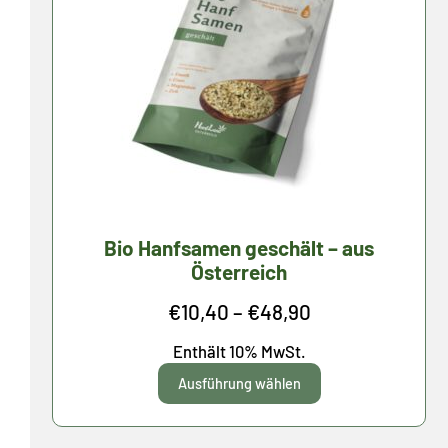
Bio Hanfsamen geschält – aus
Österreich
Preisspanne:
€
10,40
–
€
48,90
€10,40
Enthält 10% MwSt.
bis
Ausführung wählen
€48,90