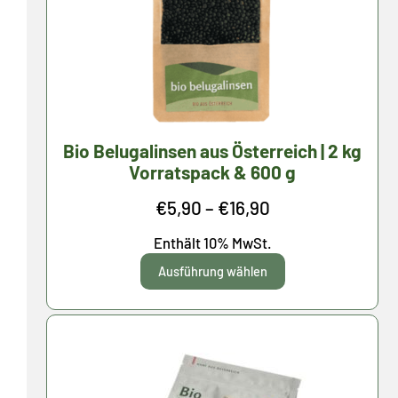
Bio Belugalinsen aus Österreich | 2 kg
Vorratspack & 600 g
Preisspanne:
€
5,90
–
€
16,90
€5,90
Enthält 10% MwSt.
bis
Ausführung wählen
€16,90