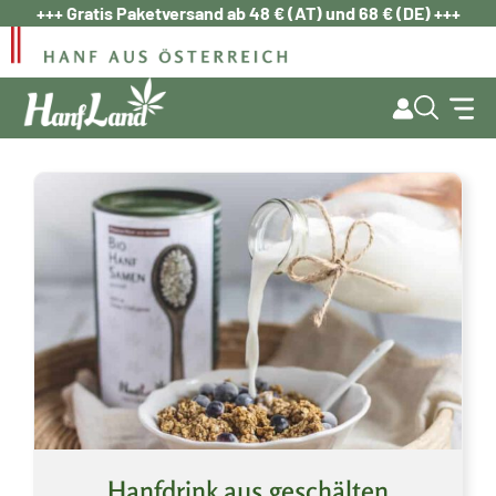
Zum
+++ Gratis Paketversand ab 48 € (AT) und 68 € (DE) +++
Inhalt
springen
Hanfdrink aus geschälten