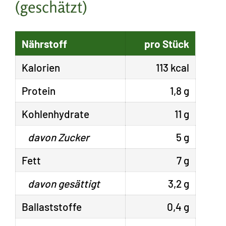
(geschätzt)
Nährstoff
pro Stück
Kalorien
113 kcal
Protein
1,8 g
Kohlenhydrate
11 g
davon Zucker
5 g
Fett
7 g
davon gesättigt
3,2 g
Ballaststoffe
0,4 g