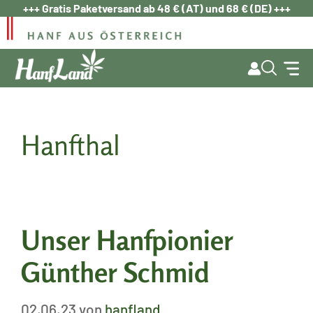
Zum
+++ Gratis Paketversand ab 48 € (AT) und 68 € (DE) +++
Inhalt
springen
Hanfthal
Unser Hanfpionier
Günther Schmid
02.06.23
von
hanfland