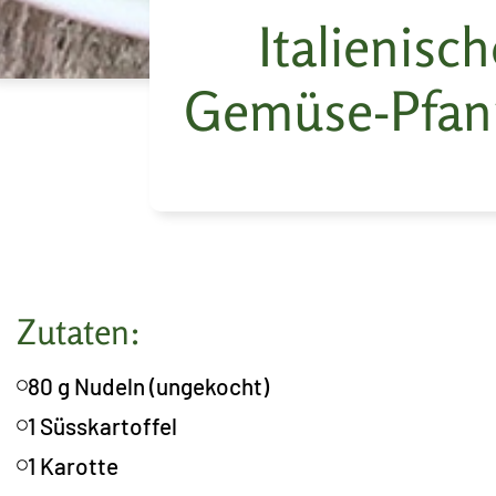
Italienisc
Gemüse-Pfan
Zutaten:
80 g Nudeln (ungekocht)
1 Süsskartoffel
1 Karotte