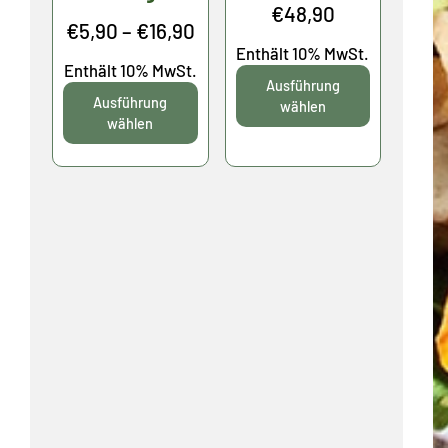
Preisspanne
€
48,90
Preisspanne:
€
5,90
–
€
16,90
€10,40
Enthält 10% MwSt.
€5,90
Enthält 10% MwSt.
bis
Ausführung
bis
Ausführung
€48,90
wählen
€16,90
wählen