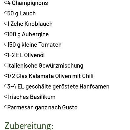
4 Champignons
50 g Lauch
1 Zehe Knoblauch
100 g Aubergine
150 g kleine Tomaten
1-2 EL Olivenöl
Italienische Gewürzmischung
1/2 Glas Kalamata Oliven mit Chili
3-4 EL geschälte geröstete Hanfsamen
frisches Basilikum
Parmesan ganz nach Gusto
Zubereitung: