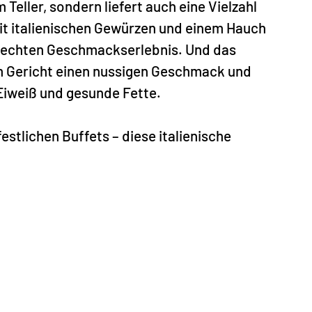
Teller, sondern liefert auch eine Vielzahl
it italienischen Gewürzen und einem Hauch
m echten Geschmackserlebnis. Und das
m Gericht einen nussigen Geschmack und
 Eiweiß und gesunde Fette.
estlichen Buffets – diese italienische
zum neuen Lieblingsgericht in deiner
 inspirieren und genieße die köstliche
lle Rezept und Foto und wünschen viel