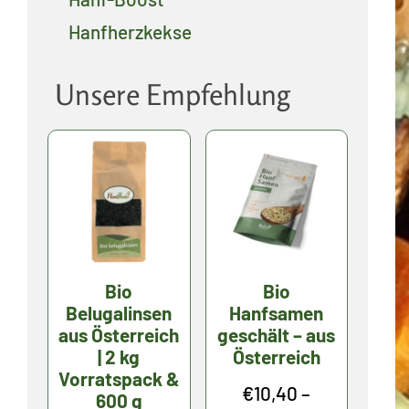
Hanfherzkekse
Unsere Empfehlung
Bio
Bio
Belugalinsen
Hanfsamen
aus Österreich
geschält – aus
| 2 kg
Österreich
Vorratspack &
€
10,40
–
600 g