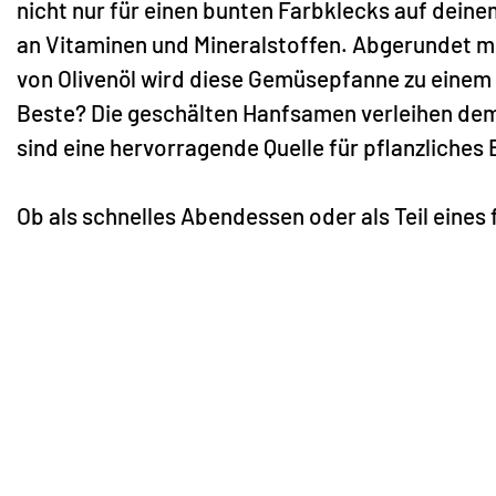
nicht nur für einen bunten Farbklecks auf deinem 
an Vitaminen und Mineralstoffen. Abgerundet m
von Olivenöl wird diese Gemüsepfanne zu eine
Beste? Die geschälten Hanfsamen verleihen de
sind eine hervorragende Quelle für pflanzliches
Ob als schnelles Abendessen oder als Teil eines f
Gemüsepfanne ist vielseitig und wird sicherlich 
Küche. Lass dich von Biancas kreativen Rezepten
Verbindung aus Gesundheit und Genuss!
Wir bedanken uns bei
Bianca Zapatka
für das to
Genuss beim Nachmachen!