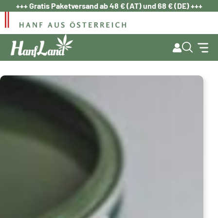
Zum
+++ Gratis Paketversand ab 48 € (AT) und 68 € (DE) +++
Inhalt
springen