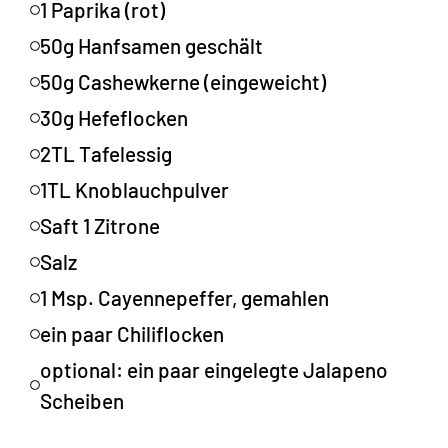
1 Paprika (rot)
50g Hanfsamen geschält
50g Cashewkerne (eingeweicht)
30g Hefeflocken
2TL Tafelessig
1TL Knoblauchpulver
Saft 1 Zitrone
Salz
1 Msp. Cayennepeffer, gemahlen
ein paar Chiliflocken
optional: ein paar eingelegte Jalapeno
Scheiben